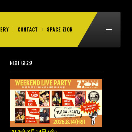
LERY
CONTACT
SPACE ZION
NEXT GIGS!
2026年8月14日 (金)