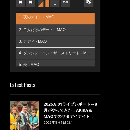
1. 夜のデイト - MAO
2. 二人だけのデート - MAO
3. テディ - MAO
4. ダンシン・イン・ザ・ストリート - MAO
5. 炎 - MAO
6. あなた - MAO
Latest Posts
7. ベストフレンド - MAO
8. ら・ら・ら - MAO
2026.8.01ライブレポート～8
月がやってきた！AKIRA＆
MAOでのサタデイナイト！
2026年8月1日 (土)