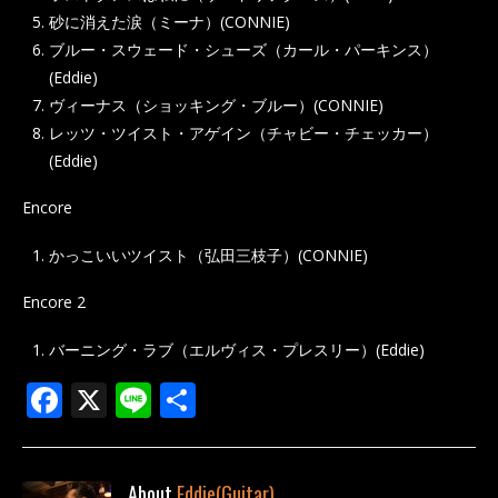
砂に消えた涙（ミーナ）(CONNIE)
ブルー・スウェード・シューズ（カール・パーキンス）
(Eddie)
ヴィーナス（ショッキング・ブルー）(CONNIE)
レッツ・ツイスト・アゲイン（チャビー・チェッカー）
(Eddie)
Encore
かっこいいツイスト（弘田三枝子）(CONNIE)
Encore 2
バーニング・ラブ（エルヴィス・プレスリー）(Eddie)
F
X
Li
共
ac
n
有
e
e
About
Eddie(Guitar)