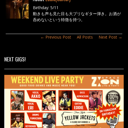
b
Birthday: 5/11
o
動きも声も見た目も大ブリなギター弾き。お酒が
o
呑めないという特徴を持つ。
k
← Previous Post
All Posts
Next Post →
NEXT GIGS!