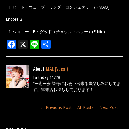
ヒート・ウェーブ（リンダ・ロンシュタット）(MAO)
Encore 2
ジョニー・B・グッド（チャック・ベリー）(Eddie)
F
X
Li
共
ac
n
有
e
e
About
MAO(Vocal)
b
Birthday:11/28
o
”一期一会”皆様にお会い出来る事楽しみにしてま
o
す。御来店お待ちしております！
k
← Previous Post
All Posts
Next Post →