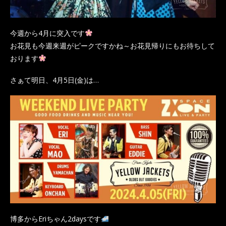
今週から4月に突入です
お花見も今週来週がピークですかね～お花見帰りにもお待ちして
おります
さぁて明日、4月5日(金)は…
博多からEriちゃん2daysです