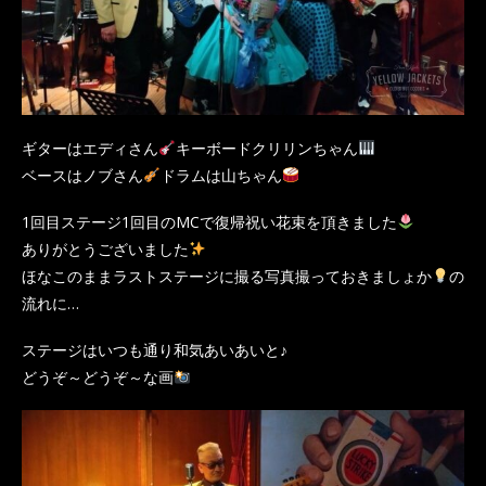
ギターはエディさん
キーボードクリリンちゃん
ベースはノブさん
ドラムは山ちゃん
1回目ステージ1回目のMCで復帰祝い花束を頂きました
ありがとうございました
ほなこのままラストステージに撮る写真撮っておきましょか
の
流れに…
ステージはいつも通り和気あいあいと♪
どうぞ～どうぞ～な画