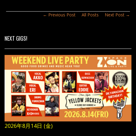
k
← Previous Post
All Posts
Next Post →
NEXT GIGS!
2026年8月14日 (金)