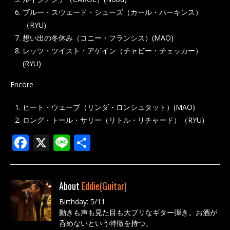
ブルー・スウェード・シューズ（カール・パーキンス）
（RYU)
想い出の冬休み（コニー・フランシス）(MAO)
レッツ・ツイスト・アゲイン（チャビー・チェッカー）
(RYU)
Encore
ヒート・ウェーブ（リンダ・ロンシュタット）(MAO)
ロング・トール・サリー（リトル・リチャード）（RYU)
F
X
Li
共
ac
n
有
e
e
About
Eddie(Guitar)
b
Birthday: 5/11
o
動きも声も見た目も大ブリなギター弾き。お酒が
o
呑めないという特徴を持つ。