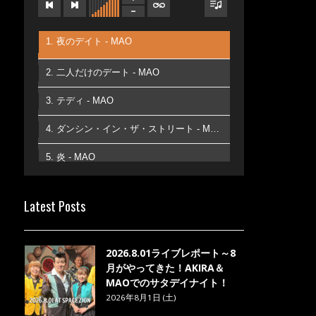
1. 夜のデイト - MAO
2. 二人だけのデート - MAO
3. テディ - MAO
4. ダンシン・イン・ザ・ストリート - MAO
5. 炎 - MAO
6. あなた - MAO
Latest Posts
7. ベストフレンド - MAO
8. ら・ら・ら - MAO
2026.8.01ライブレポート～8
月がやってきた！AKIRA＆
MAOでのサタデイナイト！
2026年8月1日 (土)