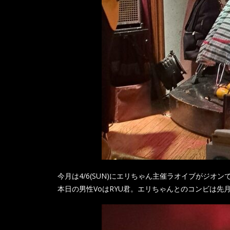
今月は4/6(SUN)にエリちゃん主催ラオイブがジオ
本日の男性VoはRYU君。エリちゃんとのコンビは先