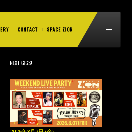
LERY
CONTACT
SPACE ZION
NEXT GIGS!
2026年8月7日 (金)