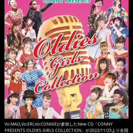
Vo:MAO,Vo:ERI,Vo:CONNIEが参加したNew CD「CONNY
PRESENTS OLDIES GIRLS COLLECTION」が2022/11/25より全国