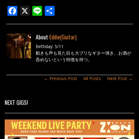
F
X
Li
共
ac
n
有
e
e
About
Eddie(Guitar)
b
Birthday: 5/11
o
動きも声も見た目も大ブリなギター弾き。お酒が
o
呑めないという特徴を持つ。
k
← Previous Post
All Posts
Next Post →
NEXT GIGS!