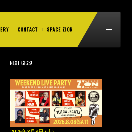
LERY
CONTACT
SPACE ZION
NEXT GIGS!
2026年8月8日 (土)