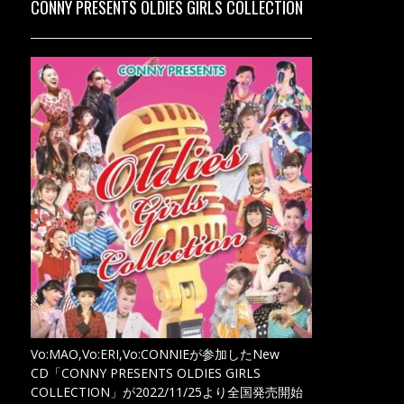
CONNY PRESENTS OLDIES GIRLS COLLECTION
Vo:MAO,Vo:ERI,Vo:CONNIEが参加したNew
CD「CONNY PRESENTS OLDIES GIRLS
COLLECTION」が2022/11/25より全国発売開始