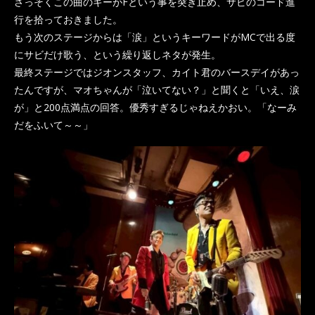
さっそくこの曲のキーがFという事を突き止め、サビのコード進
行を拾っておきました。
もう次のステージからは「涙」というキーワードがMCで出る度
にサビだけ歌う、という繰り返しネタが発生。
最終ステージではジオンスタッフ、カイト君のバースデイがあっ
たんですが、マオちゃんが「泣いてない？」と聞くと「いえ、涙
が」と200点満点の回答。優秀すぎるじゃねえかおい。「なーみ
だをふいて～～」