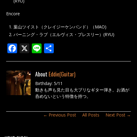
(RYU)
Encore
葉山ツイスト（クレイジーケンバンド）（MAO)
バーニング・ラブ（エルヴィス・プレスリー）(RYU)
F
X
Li
共
ac
n
有
e
e
About
Eddie(Guitar)
b
Birthday: 5/11
o
動きも声も見た目も大ブリなギター弾き。お酒が
o
呑めないという特徴を持つ。
k
← Previous Post
All Posts
Next Post →