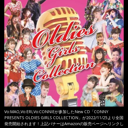
Vo:MAO,Vo:ERI,Vo:CONNIEが参加したNew CD「CONNY
PRESENTS OLDIES GIRLS COLLECTION」が2022/11/25より全国
発売開始されます！上記バナーはAmazonの販売ページへリンクし