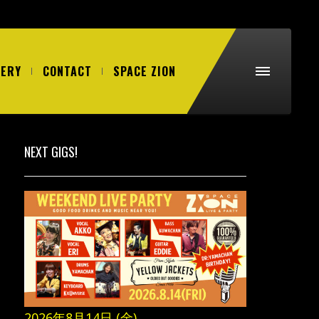
LERY
CONTACT
SPACE ZION
NEXT GIGS!
2026年8月14日 (金)