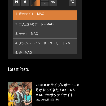
1. 夜のデイト - MAO
2. 二人だけのデート - MAO
3. テディ - MAO
4. ダンシン・イン・ザ・ストリート - MAO
5. 炎 - MAO
6. あなた - MAO
Latest Posts
7. ベストフレンド - MAO
8. ら・ら・ら - MAO
2026.8.01ライブレポート～8
月がやってきた！AKIRA＆
MAOでのサタデイナイト！
2026年8月1日 (土)