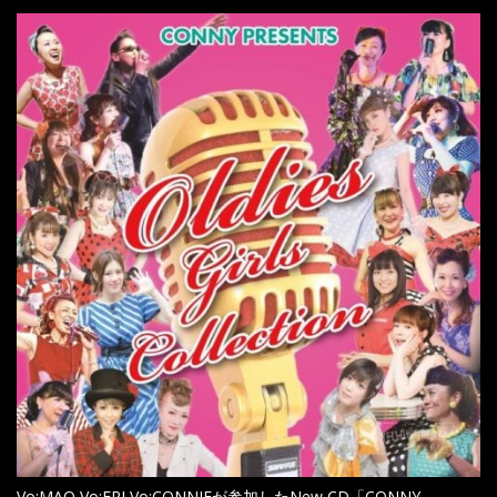
Vo:MAO,Vo:ERI,Vo:CONNIEが参加したNew CD「CONNY