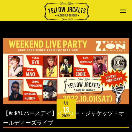
9月
13
【Vo:RYUバースデイ】イエロー・ジャケッツ・オ
2022
ールディーズライブ