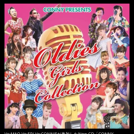
Vo:MAO,Vo:ERI,Vo:CONNIEが参加したNew CD「CONNY