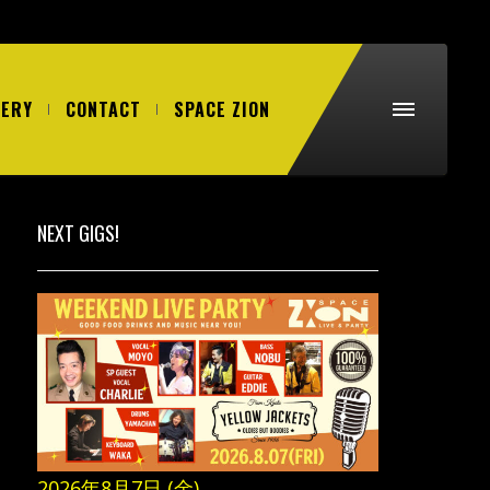
LERY
CONTACT
SPACE ZION
NEXT GIGS!
2026年8月7日 (金)