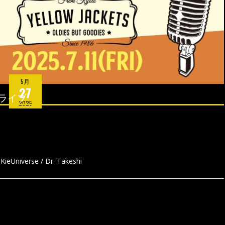
5月
27
ライブ
2025
 KieUniverse / Dr: Takeshi