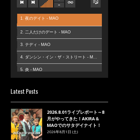
1. 夜のデイト - MAO
2. 二人だけのデート - MAO
3. テディ - MAO
4. ダンシン・イン・ザ・ストリート - MAO
5. 炎 - MAO
6. あなた - MAO
Latest Posts
7. ベストフレンド - MAO
8. ら・ら・ら - MAO
2026.8.01ライブレポート～8
月がやってきた！AKIRA＆
MAOでのサタデイナイト！
2026年8月1日 (土)