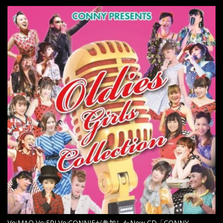
Vo:MAO,Vo:ERI,Vo:CONNIEが参加したNew CD「CONNY