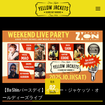
9月
02
【Ba:Shinバースデイ】イエロー・ジャケッツ・オ
2025
ールディーズライブ