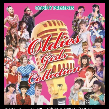
Vo:MAO,Vo:ERI,Vo:CONNIEが参加したNew CD「CONNY