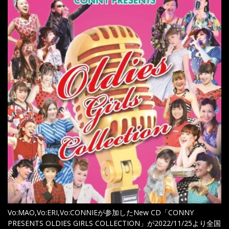
Vo:MAO,Vo:ERI,Vo:CONNIEが参加したNew CD「CONNY
PRESENTS OLDIES GIRLS COLLECTION」が2022/11/25より全国