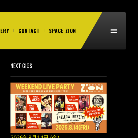
LERY
CONTACT
SPACE ZION
NEXT GIGS!
2026年8月14日 (金)