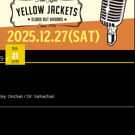
11月
21
ライブ
2025
/ Key: Onchan / Dr: Yamachan