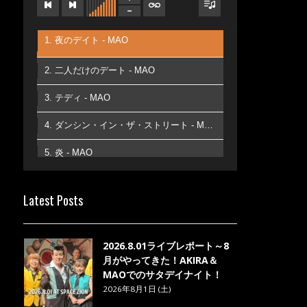
1. 夜のデイト - MAO
2. 二人だけのデート - MAO
3. テディ - MAO
4. ダンシン・イン・ザ・ストリート - MAO
5. 炎 - MAO
6. あなた - MAO
Latest Posts
7. ベストフレンド - MAO
8. ら・ら・ら - MAO
2026.8.01ライブレポート～8
月がやってきた！AKIRA＆
MAOでのサタデイナイト！
2026年8月1日 (土)