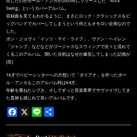
出したのがポール・アンカが2005年にリリースした「Rock
Swing」というカバーアルバム。
収録曲を見てもわかるように、まさにロック・クラシックスをビ
ッグバンドでカバーしてしまうという何ともオモロい企画なので
した。
ボン・ジョヴィ「イッツ・マイ・ライフ」、ヴァン・ヘイレン
「ジャンプ」などなどがゴージャスなスウィングで次々と流れて
くるこのアルバム、聞いた当初はなぜか爆笑してしまった記憶が
(笑)
16才でベビーシッターへの片想いで「ダイアナ」を作ったポー
ル・アンカもこのアルバム時は64才。
年齢を重ねたシブさ、そしてずっと音楽業界でサヴァイヴしてき
た貫禄も感じれて良いアルバムです。
F
X
Li
共
ac
n
有
e
e