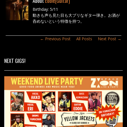
About
Eddie(Guitar)
b
Birthday: 5/11
o
動きも声も見た目も大ブリなギター弾き。お酒が
o
呑めないという特徴を持つ。
k
← Previous Post
All Posts
Next Post →
NEXT GIGS!