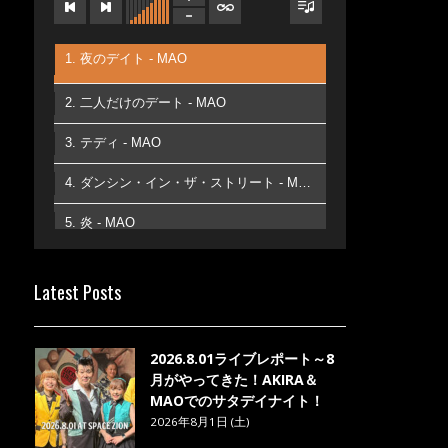
1. 夜のデイト - MAO
2. 二人だけのデート - MAO
3. テディ - MAO
4. ダンシン・イン・ザ・ストリート - MAO
5. 炎 - MAO
6. あなた - MAO
Latest Posts
7. ベストフレンド - MAO
8. ら・ら・ら - MAO
2026.8.01ライブレポート～8
月がやってきた！AKIRA＆
MAOでのサタデイナイト！
2026年8月1日 (土)