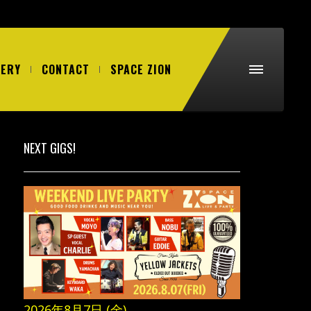
LERY
CONTACT
SPACE ZION
NEXT GIGS!
2026年8月7日 (金)