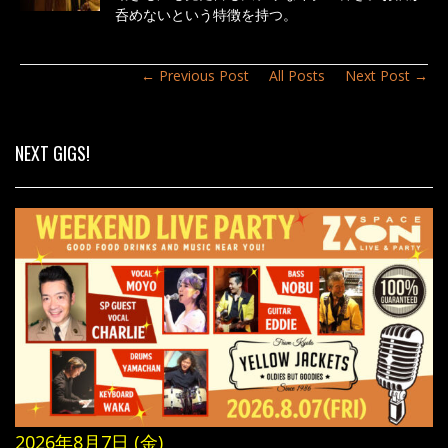
o
呑めないという特徴を持つ。
k
← Previous Post
All Posts
Next Post →
NEXT GIGS!
2026年8月7日 (金)