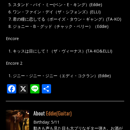
スタンド・バイ・ミー(ベン・E・キング）(Eddie)
ワン・ファイン・デイ（ザ・シフォンズ）(ELLI)
君の瞳に恋してる（ボーイズ・タウン・ギャング）(TA-KO)
ジョニー・B・グッド（チャック・ベリー）（Eddie)
Encore
キッスは目にして！（ザ・ヴィーナス）(TA-KO&ELLI)
Encore 2
ジニー・ジニー・ジニー（エディ・コクラン）(Eddie)
F
X
Li
共
ac
n
有
e
e
About
Eddie(Guitar)
b
Birthday: 5/11
o
動きも声も見た目も大ブリなギター弾き。お酒が