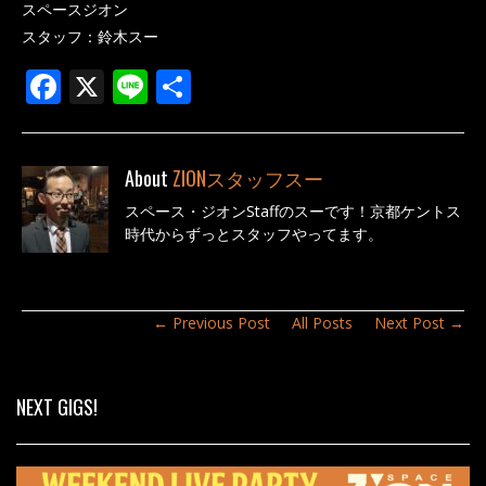
スペースジオン
スタッフ：鈴木スー
F
X
Li
共
ac
n
有
e
e
About
ZIONスタッフスー
b
スペース・ジオンStaffのスーです！京都ケントス
o
時代からずっとスタッフやってます。
o
k
← Previous Post
All Posts
Next Post →
NEXT GIGS!