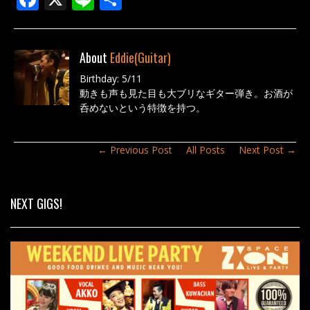
ac
n
有
e
e
About
Eddie(Guitar)
b
Birthday: 5/11
o
動きも声も見た目も大ブリなギター弾き。お酒が
o
呑めないという特徴を持つ。
k
← Previous Post
All Posts
Next Post →
NEXT GIGS!