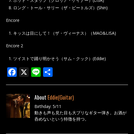
ホット・スタッフ（グロリア・ゲイナー）(LISA)
ロング・トール・サリー（ザ・ビートルズ）(Shin)
Encore
キッスは目にして！（ザ・ヴィーナス）（MAO&LISA)
Encore 2
ツイストで踊り明かそう（サム・クック）(Eddie)
F
X
Li
共
ac
n
有
e
e
About
Eddie(Guitar)
b
Birthday: 5/11
o
動きも声も見た目も大ブリなギター弾き。お酒が
o
呑めないという特徴を持つ。
k