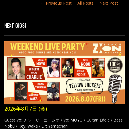
← Previous Post
All Posts
Next Post →
NEXT GIGS!
2026年8月7日 (金)
Guest Vo: チャーリーニーシオ / Vo: MOYO / Guitar: Eddie / Bass:
Nobu / Key: Waka / Dr: Yamachan