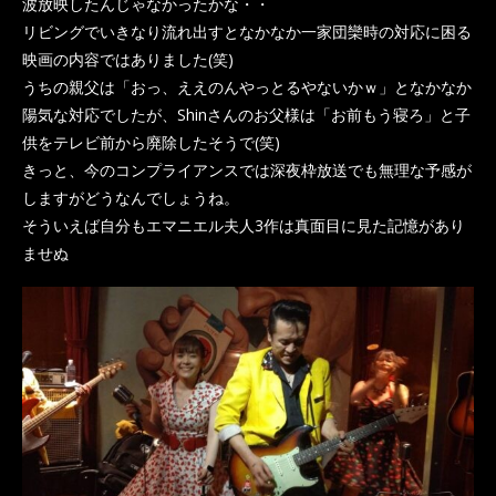
波放映したんじゃなかったかな・・
リビングでいきなり流れ出すとなかなか一家団欒時の対応に困る
映画の内容ではありました(笑)
うちの親父は「おっ、ええのんやっとるやないかｗ」となかなか
陽気な対応でしたが、Shinさんのお父様は「お前もう寝ろ」と子
供をテレビ前から廃除したそうで(笑)
きっと、今のコンプライアンスでは深夜枠放送でも無理な予感が
しますがどうなんでしょうね。
そういえば自分もエマニエル夫人3作は真面目に見た記憶があり
ませぬ